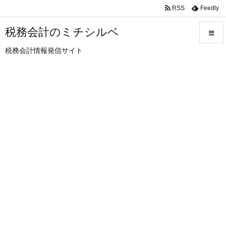
RSS
Feedly
税務会計のミチシルベ
税務会計情報発信サイト
メニュ
サイド
前へ
次へ
検索