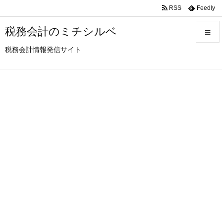
RSS
Feedly
税務会計のミチシルベ
税務会計情報発信サイト
メニュ
サイド
前へ
次へ
検索