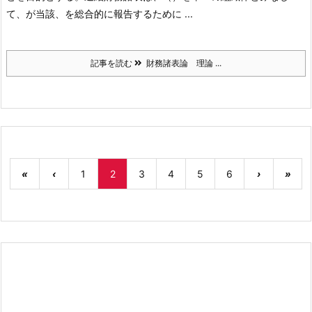
て、が当該、を総合的に報告するために ...
記事を読む
財務諸表論 理論 ...
«
‹
1
2
3
4
5
6
›
»