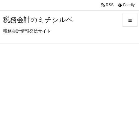
RSS
Feedly
税務会計のミチシルベ
税務会計情報発信サイト
メニュ
サイド
前へ
次へ
検索