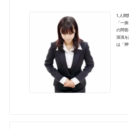
1.人
「一挨
の問答
深浅を
は「押