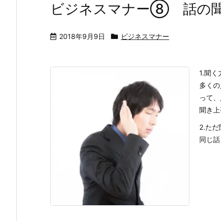
ビジネスマナー⑧ 話の
2018年9月9日
ビジネスマナー
1.聞く
多くの
って、
聞き上
2.た
同じ話を