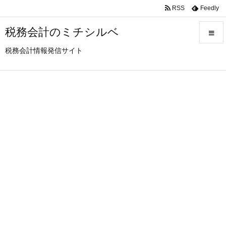
RSS
Feedly
税務会計のミチシルベ
税務会計情報発信サイト
メニュ
サイド
前へ
次へ
検索